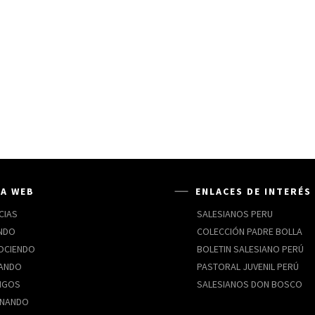
A WEB
ENLACES DE INTERÉS
CIAS
SALESIANOS PERU
NDO
COLECCIÓN PADRE BOLLA
OCIENDO
BOLETIN SALESIANO PERÚ
CANDO
PASTORAL JUVENIL PERÚ
IGOS
SALESIANOS DON BOSCO
INANDO